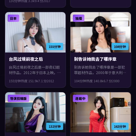
130分钟
热度
3.3
k
9.4
分
2017
科幻，一场意外把原本平行的人
生拧在一起，观感紧凑，值得推
荐。
日本
独播
155分钟
104分钟
台风过境前夜之后
别告诉她我去了哪序章
台风过境前夜之后是一部奇幻题
别告诉她我去了哪序章是一部犯
材作品，2012年于日本上映。由
罪题材作品，2000年于意大利上
格蕾塔·葛韦格执导，惠英红、
映。由吉尔莫·德尔·托罗执
155分钟
热度
151.9
k
7.1
分
2012
104分钟
热度
140.8
k
6.7
分
2000
章子怡、任素汐等主演。镜头语
导，木村拓哉、佛罗伦斯·珀、
言偏写实，细节里埋着伏笔，片
雷佳音等主演。叙事在回忆与现
尾余味很足。
实之间交错推进，整体完成度较
导演剪辑版
连载中
高，适合喜欢细腻叙事与人物刻
画的观众。
132分钟
163分钟