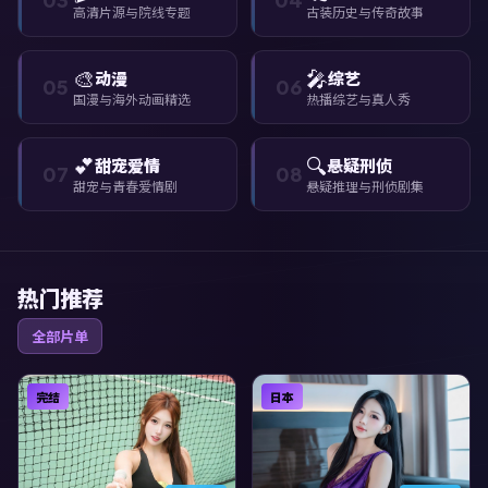
高清片源与院线专题
古装历史与传奇故事
🎨
🎤
动漫
综艺
05
06
国漫与海外动画精选
热播综艺与真人秀
💕
🔍
甜宠爱情
悬疑刑侦
07
08
甜宠与青春爱情剧
悬疑推理与刑侦剧集
热门推荐
全部片单
完结
日本