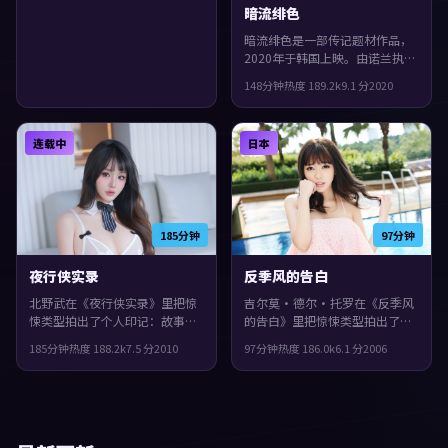
暗流绯色
暗流绯色是一部传记题材作品，
2020年于韩国上映。由诺兰执
导，黄政民、谭卓、基里安·墨
148分钟
热度
189.2
k
9.1
分
2020
菲等主演。影片在类型框架里仍
保留了作者表达，城市空间成为
情绪与悬念的载体。
连载中
日本
185分钟
97分钟
夜行侠实录
反季风的告白
北野武在《夜行侠实录》里把惊
吉尔莫·德尔·托罗在《反季风
悚类型拍出了个人印记：故事发
的告白》里把惊悚类型拍出了个
生在法国，2010年与观众见面。
人印记：故事发生在日本，2006
185分钟
热度
188.2
k
7.5
分
2010
97分钟
热度
186.0
k
6.1
分
2006
主演包括吴镇宇、段奕宏、刘青
年与观众见面。主演包括小松菜
云。城市空间成为情绪与悬念的
奈、谭卓、赵丽颖。影片在类型
载体，整体完成度较高，适合喜
框架里仍保留了作者表达，节奏
欢细腻叙事与人物刻画的观众。
前半段克制蓄力，后半段集中爆
发。