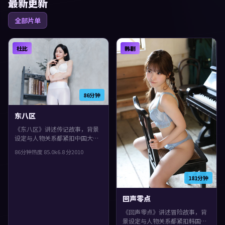
最新更新
全部片单
杜比
韩剧
86分钟
东八区
《东八区》讲述传记故事，背景
设定与人物关系都紧扣中国大陆
当下的生活质感。2010年上映，
86分钟
热度
85.0
k
6.8
分
2010
李安执导，蒂尔达·斯文顿、古
天乐、宋康昊领衔。影片在类型
框架里仍保留了作者表达，镜头
181分钟
语言偏写实，细节里埋着伏笔。
回声零点
《回声零点》讲述冒险故事，背
景设定与人物关系都紧扣韩国当