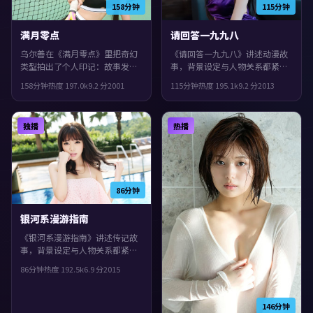
158分钟
115分钟
满月零点
请回答一九九八
乌尔善在《满月零点》里把奇幻
《请回答一九九八》讲述动漫故
类型拍出了个人印记：故事发生
事，背景设定与人物关系都紧扣
在中国台湾，2001年与观众见
日本当下的生活质感。2013年上
158分钟
热度
197.0
k
9.2
分
2001
115分钟
热度
195.1
k
9.2
分
2013
面。主演包括刘德华、小松菜
映，吉尔莫·德尔·托罗执导，
奈、白宇。叙事在回忆与现实之
雷佳音、袁泉、吴镇宇领衔。镜
间交错推进，观感紧凑，值得推
头语言偏写实，细节里埋着伏
独播
热播
荐。
笔，片尾余味很足。
86分钟
银河系漫游指南
《银河系漫游指南》讲述传记故
事，背景设定与人物关系都紧扣
西班牙当下的生活质感。2015年
86分钟
热度
192.5
k
6.9
分
2015
上映，韦斯·安德森执导，宋康
昊、吴镇宇、木村拓哉领衔。城
市空间成为情绪与悬念的载体，
146分钟
整体完成度较高，适合喜欢细腻