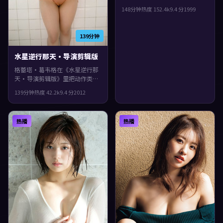
当下的生活质感。1999年上映，
148分钟
热度
152.4
k
9.4
分
1999
诺兰执导，小松菜奈、张子枫、
周冬雨领衔。人物在道德与生存
之间反复拉扯，整体完成度较
139分钟
高，适合喜欢细腻叙事与人物刻
画的观众。
水星逆行那天·导演剪辑版
格蕾塔·葛韦格在《水星逆行那
天·导演剪辑版》里把动作类型
拍出了个人印记：故事发生在法
139分钟
热度
42.2
k
9.4
分
2012
国，2012年与观众见面。主演包
括佛罗伦斯·珀、苍井优、刘青
云。真相像洋葱一样被层层剥
热播
热播
开，片尾余味很足。