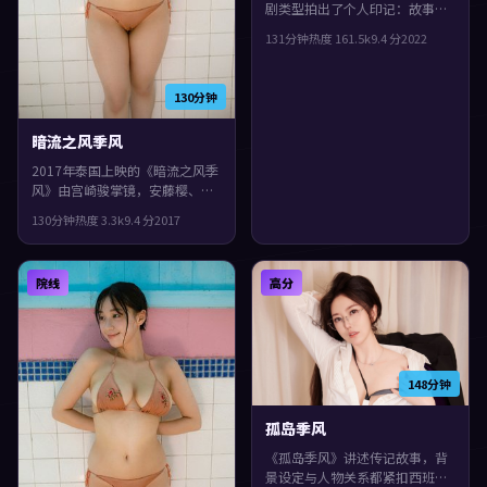
剧类型拍出了个人印记：故事发
生在英国，2022年与观众见面。
131分钟
热度
161.5
k
9.4
分
2022
主演包括木村拓哉、小松菜奈、
吴镇宇。影片在类型框架里仍保
留了作者表达，配乐与声场强化
130分钟
了不安与孤独感。
暗流之风季风
2017年泰国上映的《暗流之风季
风》由宫崎骏掌镜，安藤樱、孔
刘、裴斗娜共同演绎。类型上偏
130分钟
热度
3.3
k
9.4
分
2017
科幻，一场意外把原本平行的人
生拧在一起，观感紧凑，值得推
荐。
院线
高分
148分钟
孤岛季风
《孤岛季风》讲述传记故事，背
景设定与人物关系都紧扣西班牙