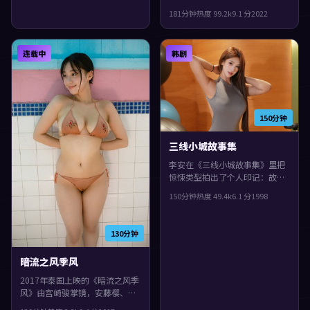
下的生活质感。2022年上映，阿
181分钟
热度
99.2
k
9.1
分
2022
方索·卡隆执导，役所广司、刘
德华、黄政民领衔。影片在类型
框架里仍保留了作者表达，配乐
连载中
韩剧
与声场强化了不安与孤独感。
150分钟
三线小城故事集
李安在《三线小城故事集》里把
惊悚类型拍出了个人印记：故事
发生在韩国，1998年与观众见
150分钟
热度
49.4
k
6.1
分
1998
面。主演包括任素汐、雷佳音、
黄政民。城市空间成为情绪与悬
念的载体，整体完成度较高，适
130分钟
合喜欢细腻叙事与人物刻画的观
众。
暗流之风季风
2017年泰国上映的《暗流之风季
风》由宫崎骏掌镜，安藤樱、孔
刘、裴斗娜共同演绎。类型上偏