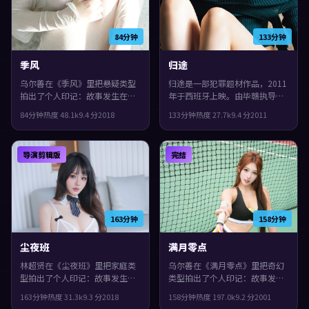
84分钟
133分钟
季风
归途
乌尔善在《季风》里把悬疑类型
归途是一部犯罪题材作品，2011
拍出了个人印记：故事发生在法
年于西班牙上映。由毕赣执导，
国，2018年与观众见面。主演包
易烊千玺、张曼玉、役所广司等
84分钟
热度
48.1
k
9.4
分
2018
133分钟
热度
27.7
k
9.4
分
2011
括周冬雨、佛罗伦斯·珀、易烊
主演。镜头语言偏写实，细节里
千玺。影片在类型框架里仍保留
埋着伏笔，片尾余味很足。
了作者表达，群像戏份饱满，配
导演剪辑版
完结
角也有完整弧光。
163分钟
158分钟
尘夜班
满月零点
林超贤在《尘夜班》里把家庭类
乌尔善在《满月零点》里把奇幻
型拍出了个人印记：故事发生在
类型拍出了个人印记：故事发生
意大利，2018年与观众见面。主
在中国台湾，2001年与观众见
163分钟
热度
31.3
k
9.3
分
2018
158分钟
热度
197.0
k
9.2
分
2001
演包括黄渤、廖凡、谭卓。配乐
面。主演包括刘德华、小松菜