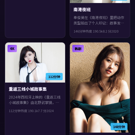
叙事与人物刻画的观众。
南港夜班
奉俊昊在《南港夜班》里把动作
类型拍出了个人印记：故事发生
在英国，2020年与观众见面。主
146分钟
热度
190.5
k
8.2
分
2020
演包括全度妍、文淇、基里安·
墨菲。城市空间成为情绪与悬念
的载体，片尾余味很足。
4K
韩剧
112分钟
重返三线小城故事集
2024年西班牙上映的《重返三线
小城故事集》由北野武掌镜，沈
腾、李秉宪、肖战共同演绎。类
112分钟
热度
190.1
k
7.7
分
2024
型上偏历史，人物在道德与生存
之间反复拉扯，整体完成度较
高，适合喜欢细腻叙事与人物刻
148分钟
画的观众。