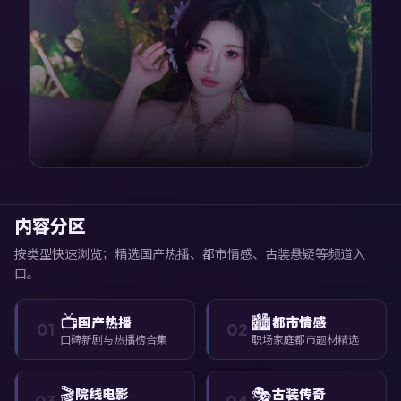
内容分区
按类型快速浏览；精选国产热播、都市情感、古装悬疑等频道入
口。
📺
🏙️
国产热播
都市情感
01
02
口碑新剧与热播榜合集
职场家庭都市题材精选
🎬
🎭
院线电影
古装传奇
03
04