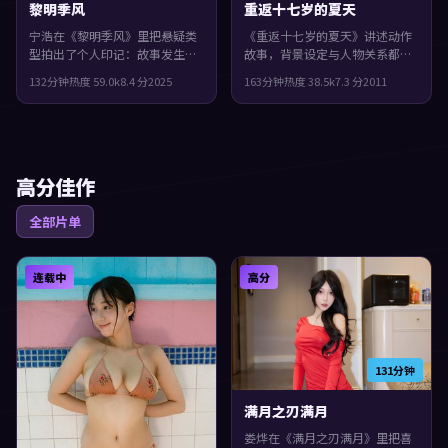
黎明季风
重返十七岁的夏天
宁浩在《黎明季风》里把悬疑类
《重返十七岁的夏天》讲述动作
型拍出了个人印记：故事发生在
故事，背景设定与人物关系都紧
西班牙，2025年与观众见面。主
扣中国香港当下的生活质感。
132分钟
热度
59.0
k
8.4
分
2025
163分钟
热度
38.5
k
7.3
分
2011
演包括易烊千玺、杨紫、胡歌。
2011年上映，韦斯·安德森执
结局留白，给观众回味与讨论空
导，咏梅、黄渤、刘德华领衔。
间，观感紧凑，值得推荐。
群像戏份饱满，配角也有完整弧
光，整体完成度较高，适合喜欢
细腻叙事与人物刻画的观众。
高分佳作
全部片单
连载中
高分
131分钟
满月之刃满月
娄烨在《满月之刃满月》里把喜