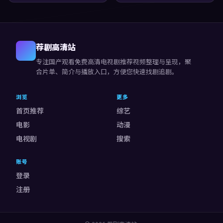
与声场强化了不安与孤独感，整
奈、白宇。叙事在回忆与现实之
体完成度较高，适合喜欢细腻叙
间交错推进，观感紧凑，值得推
事与人物刻画的观众。
荐。
荐剧高清站
专注
国产观看免费高清电视剧推荐视频
整理与呈现，聚
合片单、简介与播放入口，方便您快速找剧追剧。
浏览
更多
首页推荐
综艺
电影
动漫
电视剧
搜索
账号
登录
注册